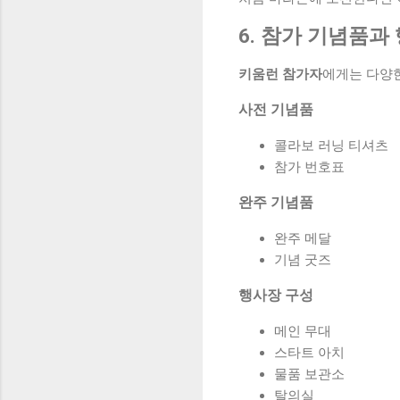
6. 참가 기념품과
키움런 참가자
에게는 다양
사전 기념품
콜라보 러닝 티셔츠
참가 번호표
완주 기념품
완주 메달
기념 굿즈
행사장 구성
메인 무대
스타트 아치
물품 보관소
탈의실