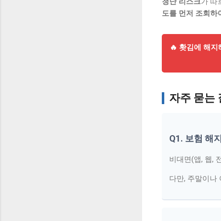
청난 리스크
가 따
도를 먼저 조회하
🔥 홧김에 해
자주 묻는 질
Q1. 보험 
비대면(앱, 웹,
다만, 주말이나