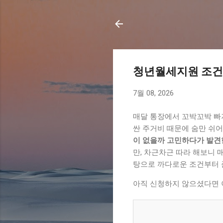
청년월세지원 조건 
7월 08, 2026
매달 통장에서 꼬박꼬박 빠져
싼 주거비 때문에 숨만 쉬
이 없을까 고민하다가 발견
만, 차근차근 따라 해보니 매
탕으로 까다로운 조건부터 
아직 신청하지 않으셨다면 