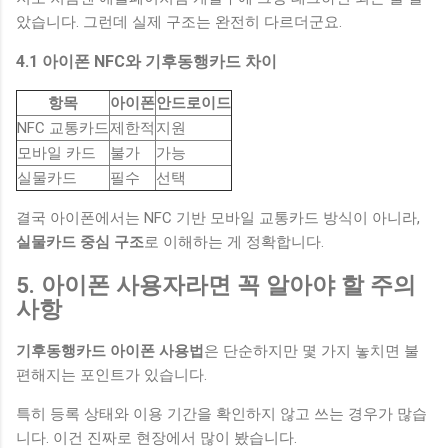
았습니다. 그런데 실제 구조는 완전히 다르더군요.
4.1 아이폰 NFC와 기후동행카드 차이
항목
아이폰
안드로이드
NFC 교통카드
제한적
지원
모바일 카드
불가
가능
실물카드
필수
선택
결국 아이폰에서는 NFC 기반 모바일 교통카드 방식이 아니라,
실물카드 중심 구조
로 이해하는 게 정확합니다.
5. 아이폰 사용자라면 꼭 알아야 할 주의
사항
기후동행카드 아이폰 사용법
은 단순하지만 몇 가지 놓치면 불
편해지는 포인트가 있습니다.
특히 등록 상태와 이용 기간을 확인하지 않고 쓰는 경우가 많습
니다. 이건 진짜로 현장에서 많이 봤습니다.