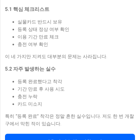
5.1 핵심 체크리스트
실물카드 반드시 보유
등록 상태 정상 여부 확인
이용 기간 만료 체크
충전 여부 확인
이 네 가지만 지켜도 대부분의 문제는 사라집니다.
5.2 자주 발생하는 실수
등록 완료했다고 착각
기간 만료 후 사용 시도
충전 누락
카드 미소지
특히 “등록 완료” 착각은 정말 흔한 실수입니다. 저도 한 번 개찰
구에서 막힌 적이 있습니다.