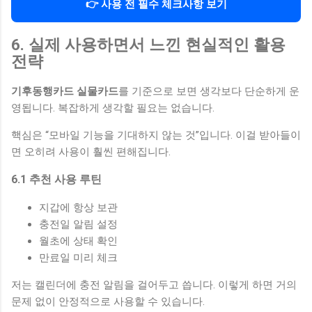
👉 사용 전 필수 체크사항 보기
6. 실제 사용하면서 느낀 현실적인 활용
전략
기후동행카드 실물카드
를 기준으로 보면 생각보다 단순하게 운
영됩니다. 복잡하게 생각할 필요는 없습니다.
핵심은 “모바일 기능을 기대하지 않는 것”입니다. 이걸 받아들이
면 오히려 사용이 훨씬 편해집니다.
6.1 추천 사용 루틴
지갑에 항상 보관
충전일 알림 설정
월초에 상태 확인
만료일 미리 체크
저는 캘린더에 충전 알림을 걸어두고 씁니다. 이렇게 하면 거의
문제 없이 안정적으로 사용할 수 있습니다.