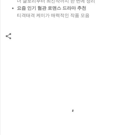
더 글로리부터 최신작까지 한 번에 정리
요즘 인기 혐관 로맨스 드라마 추천
티격태격 케미가 매력적인 작품 모음
댓
글