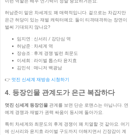
이런 역할은 배우 연기력이 정말 중요하거든요.
허남준이 맡은 차세계도 꽤 매력적입니다. 겉으로는 차갑지만
은근 허당미 있는 재벌 캐릭터예요. 둘이 티격태격하는 장면이
벌써 기대되지 않나요?
임지연 : 신서리 / 강단심 역
허남준 : 차세계 역
장승조 : 후계 경쟁 빌런 최문도
이세희 : 라이벌 톱스타 윤지효
김민석 : 매니저 백광남
👉
멋진 신세계 재방송 시청하기
4. 등장인물 관계도가 은근 복잡하다
멋진 신세계 등장인물
관계를 보면 단순 로맨스는 아닙니다. 연
예계 경쟁과 재벌가 권력 싸움이 동시에 돌아가요.
특히 차세계와 최문도의 후계 경쟁이 꽤 치열할 것 같아요. 여기
에 신서리와 윤지효 라이벌 구도까지 더해지면서 긴장감이 계