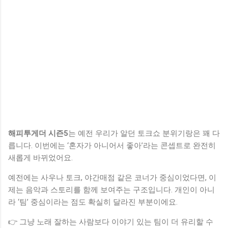
해피투게더 시즌5
는 예전 우리가 알던 토크쇼 분위기랑은 꽤 다
릅니다. 이번에는 ‘혼자가 아니어서 좋아’라는 콘셉트로 완전히
새롭게 바뀌었어요.
예전에는 사우나 토크, 야간매점 같은 코너가 중심이었다면, 이
제는 음악과 스토리를 함께 보여주는 구조입니다. 개인이 아니
라 ‘팀’ 중심이라는 점도 확실히 달라진 부분이에요.
👉 그냥 노래 잘하는 사람보다 이야기 있는 팀이 더 유리할 수