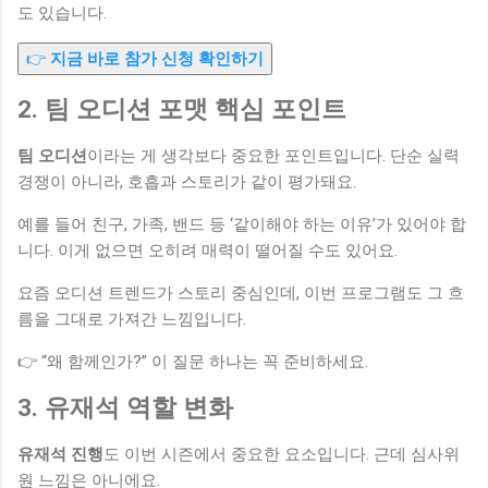
도 있습니다.
👉
지금 바로 참가 신청 확인하기
2. 팀 오디션 포맷 핵심 포인트
팀 오디션
이라는 게 생각보다 중요한 포인트입니다. 단순 실력
경쟁이 아니라, 호흡과 스토리가 같이 평가돼요.
예를 들어 친구, 가족, 밴드 등 ‘같이해야 하는 이유’가 있어야 합
니다. 이게 없으면 오히려 매력이 떨어질 수도 있어요.
요즘 오디션 트렌드가 스토리 중심인데, 이번 프로그램도 그 흐
름을 그대로 가져간 느낌입니다.
👉 “왜 함께인가?” 이 질문 하나는 꼭 준비하세요.
3. 유재석 역할 변화
유재석 진행
도 이번 시즌에서 중요한 요소입니다. 근데 심사위
원 느낌은 아니에요.