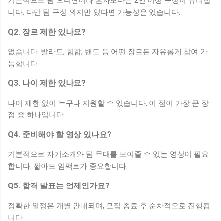
기본적으로 팀 오디션이라 혼자보다는 2인 이상 구성이 유리합
니다. 다만 팀 구성 의지만 있다면 가능성은 있습니다.
Q2. 장르 제한 있나요?
없습니다. 발라드, 힙합, 밴드 등 어떤 장르든 자유롭게 참여 가
능합니다.
Q3. 나이 제한 있나요?
나이 제한 없이 누구나 지원할 수 있습니다. 이 점이 가장 큰 장
점 중 하나입니다.
Q4. 준비해야 할 영상 있나요?
기본적으로 자기소개와 팀 무대를 보여줄 수 있는 영상이 필요
합니다. 짧아도 임팩트가 중요합니다.
Q5. 합격 발표는 언제인가요?
정확한 일정은 개별 안내되며, 모집 종료 후 순차적으로 진행됩
니다.