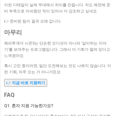
이런 디테일이 실제 무대에서 차이를 만듭니다. 저도 예전에 준
비 부족으로 아쉬웠던 적이 있어서 더 강조하고 싶네요.
👉 준비된 팀이 결국 오래 갑니다.
마무리
해피투게더 시즌5는 단순한 오디션이 아니라 ‘같이하는 이야
기’를 보여주는 프로그램입니다. 그래서 더 기회가 열려 있다고
느껴졌어요.
혹시 고민 중이라면, 일단 도전해보는 것도 나쁘지 않습니다. 이
런 기회, 자주 오는 거 아니거든요.
👉
지금 바로 지원하기
FAQ
Q1. 혼자 지원 가능한가요?