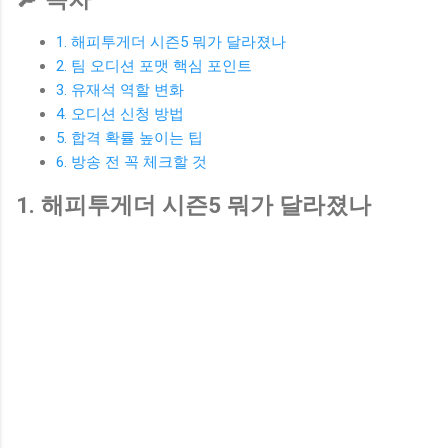
1. 해피투게더 시즌5 뭐가 달라졌나
2. 팀 오디션 포맷 핵심 포인트
3. 유재석 역할 변화
4. 오디션 신청 방법
5. 합격 확률 높이는 팁
6. 방송 전 꼭 체크할 것
1. 해피투게더 시즌5 뭐가 달라졌나