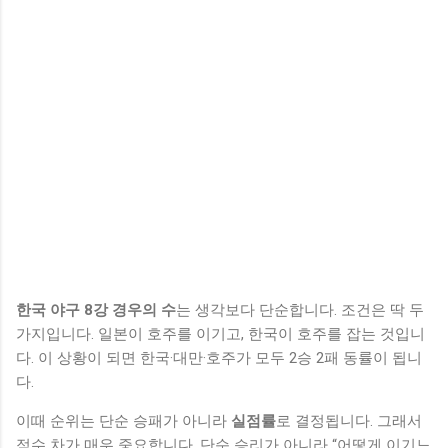
한국 야구 8강 경우의 수
는 생각보다 단순합니다. 조건은 딱 두
가지입니다. 일본이 호주를 이기고, 한국이 호주를 잡는 것입니
다. 이 상황이 되면 한국·대만·호주가 모두 2승 2패 동률이 됩니
다.
이때 순위는 단순 승패가 아니라
실점률
로 결정됩니다. 그래서
점수 차가 매우 중요합니다. 단순 승리가 아니라 “어떻게 이기느