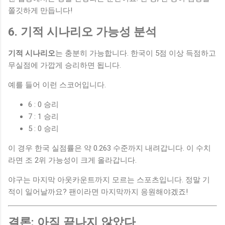
쫄깃하게 만듭니다!
6. 기적 시나리오 가능성 분석
기적 시나리오
는 충분히 가능합니다. 한국이 5점 이상 득점하고
무실점에 가깝게 승리하면 됩니다.
예를 들어 이런 스코어입니다.
6 : 0 승리
7 : 1 승리
5 : 0 승리
이 경우 한국 실점률은 약 0.263 수준까지 내려갑니다. 이 수치
라면 조 2위 가능성이 크게 올라갑니다.
야구는 마지막 아웃카운트까지 모르는 스포츠입니다. 정말 기
적이 일어날까요? 팬이라면 마지막까지 응원해야겠죠!
결론: 아직 끝나지 않았다