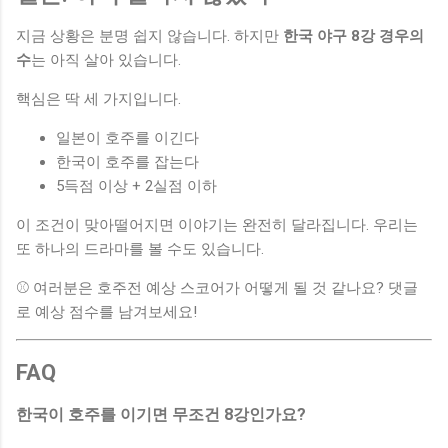
지금 상황은 분명 쉽지 않습니다. 하지만
한국 야구 8강 경우의
수
는 아직 살아 있습니다.
핵심은 딱 세 가지입니다.
일본이 호주를 이긴다
한국이 호주를 잡는다
5득점 이상 + 2실점 이하
이 조건이 맞아떨어지면 이야기는 완전히 달라집니다. 우리는
또 하나의 드라마를 볼 수도 있습니다.
⚾ 여러분은 호주전 예상 스코어가 어떻게 될 것 같나요? 댓글
로 예상 점수를 남겨보세요!
FAQ
한국이 호주를 이기면 무조건 8강인가요?