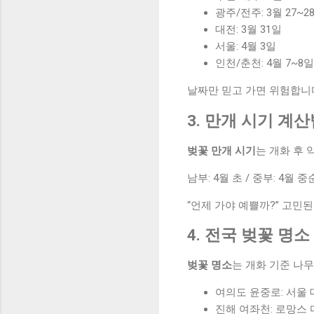
광주/전주: 3월 27~2
대전: 3월 31일
서울: 4월 3일
인천/춘천: 4월 7~8일
날짜만 믿고 가면 위험합니다
3. 만개 시기 계
벚꽃 만개 시기
는 개화 후 
남부: 4월 초 / 중부: 4월
“언제 가야 예쁠까?” 고민
4. 전국 벚꽃 명소
벚꽃 명소
는 개화 기준 나
여의도 윤중로: 서울
진해 여좌천: 로망스 