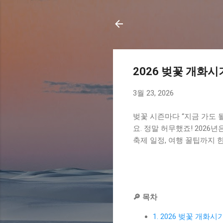
2026 벚꽃 개화
3월 23, 2026
벚꽃 시즌마다 “지금 가도 
요. 정말 허무했죠! 202
축제 일정, 여행 꿀팁까지 
🔎 목차
1. 2026 벚꽃 개화시