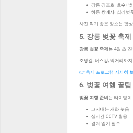
강릉 경포호: 호수+
하동 쌍계사: 십리벚
사진 찍기 좋은 장소는 항상
5. 강릉 벚꽃 축제
강릉 벚꽃 축제
는 4월 초 
조명길, 버스킹, 먹거리까지
👉 축제 프로그램 자세히 
6. 벚꽃 여행 꿀팁
벚꽃 여행 준비
는 타이밍이
고지대는 개화 늦음
실시간 CCTV 활용
겹쳐 입기 필수