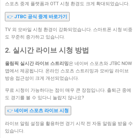
스포츠 중계 플랫폼과 OTT 시청 환경도 크게 확대되었습니다.
👉
JTBC 공식 중계 바로가기
TV 외 모바일 시청 환경이 강화되었습니다. 스마트폰 시청 비중
도 꾸준히 증가하고 있습니다.
2. 실시간 라이브 시청 방법
올림픽 실시간 라이브 스트리밍
은 네이버 스포츠와 JTBC NOW
앱에서 제공됩니다. 온라인 스포츠 스트리밍과 모바일 라이브
방송 접근성이 크게 개선되었습니다.
무료 시청이 가능하다는 점이 매우 큰 장점입니다. 출퇴근 중에
도 경기를 볼 수 있다니 놀랍지 않나요?
👉
네이버 스포츠 라이브 시청
라이브 알림 설정을 활용하면 경기 시작 전 자동 알림을 받을 수
있습니다.