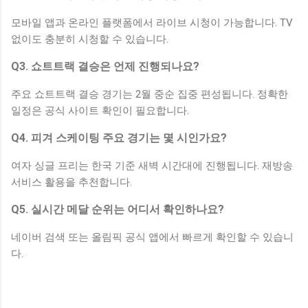
모바일 앱과 온라인 플랫폼에서 라이브 시청이 가능합니다. TV
없이도 충분히 시청할 수 있습니다.
Q3. 쇼트트랙 결승은 언제 진행되나요?
주요 쇼트트랙 결승 경기는 2월 중순 집중 편성됩니다. 정확한
일정은 공식 사이트 확인이 필요합니다.
Q4. 피겨 스케이팅 주요 경기는 몇 시인가요?
여자 싱글 프리는 한국 기준 새벽 시간대에 진행됩니다. 재방송
서비스 활용을 추천합니다.
Q5. 실시간 메달 순위는 어디서 확인하나요?
네이버 검색 또는 올림픽 공식 앱에서 빠르게 확인할 수 있습니
다.