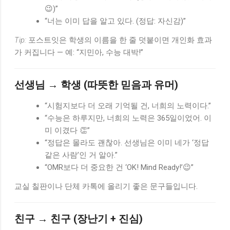
😉)”
“너는 이미 답을 알고 있다. (정답: 자신감)”
Tip:
포스트잇은 학생의 이름을 한 줄 덧붙이면 개인화 효과
가 커집니다 — 예: “지민아, 수능 대박!”
선생님 → 학생 (따뜻한 믿음과 유머)
“시험지보다 더 오래 기억될 건, 너희의 노력이다.”
“수능은 하루지만, 너희의 노력은 365일이었어. 이
미 이겼다 👏”
“정답은 몰라도 괜찮아. 선생님은 이미 네가 ‘정답
같은 사람’인 거 알아.”
“OMR보다 더 중요한 건 ‘OK! Mind Ready!’😉”
교실 칠판이나 단체 카톡에 올리기 좋은 문구들입니다.
친구 → 친구 (장난기 + 진심)