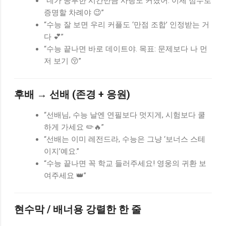
“네가 공부한 시간만큼 사랑도 커졌어. 이제 점수로
증명할 차례야 😉”
“수능 잘 보면 우리 커플도 ‘만점 조합’ 인정받는 거
다 💕”
“수능 끝나면 바로 데이트야. 목표: 문제보다 나 먼
저 보기 😚”
후배 → 선배 (존경 + 응원)
“선배님, 수능 날엔 연필보다 멋지게, 시험보다 쿨
하게 가세요 ✏️🔥”
“선배는 이미 레전드라, 수능은 그냥 ‘보너스 스테
이지’예요.”
“수능 끝나면 꼭 학교 들러주세요! 영웅의 귀환 보
여주세요 👑”
현수막 / 배너용 강렬한 한 줄