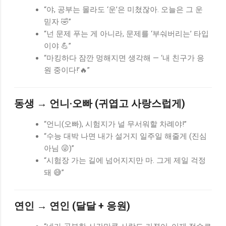
“야, 공부는 몰라도 ‘운’은 미쳤잖아. 오늘은 그 운
믿자 🤣”
“넌 문제 푸는 게 아니라, 문제를 ‘부숴버리는’ 타입
이야 💪”
“마킹하다 잠깐 멍해지면 생각해 — ‘내 친구가 응
원 중이다!’🔥”
동생 → 언니·오빠 (귀엽고 사랑스럽게)
“언니(오빠), 시험지가 널 무서워할 차례야!”
“수능 대박 나면 내가 설거지 일주일 해줄게 (진심
아님 😜)”
“시험장 가는 길에 넘어지지만 마. 그게 제일 걱정
돼 😅”
연인 → 연인 (달달 + 응원)