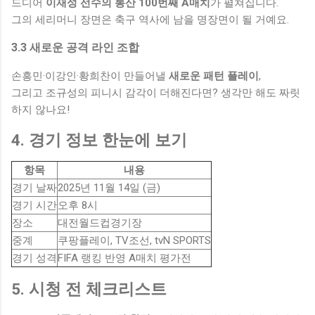
드디어
이재성 선수의 통산 100번째 A매치
가 펼쳐집니다.
그의 세리머니 장면은 축구 역사에 남을 명장면이 될 거예요.
3.3 새로운 공격 라인 조합
손흥민·이강인·황희찬이 만들어낼
새로운 패턴 플레이
,
그리고 조규성의 피니시 감각이 더해진다면? 생각만 해도 짜릿
하지 않나요!
4. 경기 정보 한눈에 보기
항목
내용
경기 날짜
2025년 11월 14일 (금)
경기 시간
오후 8시
장소
대전월드컵경기장
중계
쿠팡플레이, TV조선, tvN SPORTS
경기 성격
FIFA 랭킹 반영 A매치 평가전
5. 시청 전 체크리스트