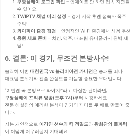
쿠팡플레이 로그인 확인
– 업데이트 안 하면 접속 지연될
수 있어요.
TV/IPTV 채널 미리 설정
– 경기 시작 후엔 접속자 폭주
주의!
와이파이 환경 점검
– 안정적인 Wi-Fi 환경에서 시청 추천
응원 세트 준비
– 치킨, 맥주, 대표팀 유니폼까지 완벽 세
팅!
6. 결론: 이 경기, 무조건 본방사수!
솔직히 이번
대한민국 vs 볼리비아전 가나전
은 승패를 떠나
대표팀 분위기와 전술 완성도를 가늠할 중요한 무대입니다.
“이번엔 꼭 본방으로 봐야지!”라고 다짐한 팬이라면,
쿠팡플레이 프리뷰 방송(오후 7시)
부터 시청하세요.
전문 해설진의 예리한 분석이 경기의 재미를 두 배로 만들어 줍
니다.
저는 개인적으로
이강인 선수의 킥 정밀도
와
황희찬의 돌파력
이 어떻게 어우러질지 기대돼요.