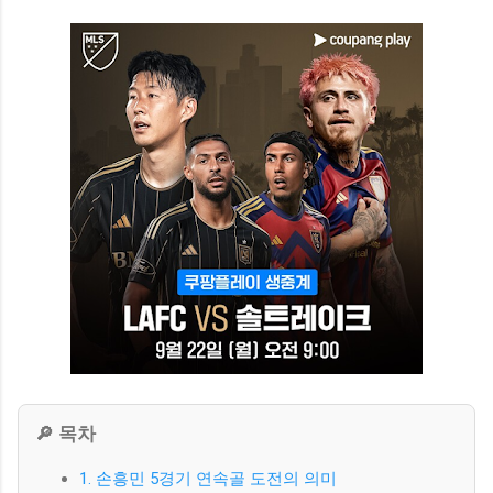
🔎 목차
1. 손흥민 5경기 연속골 도전의 의미