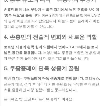
손흥민과 데니스 부앙가는 최근 경기에서 높은 호흡을 보이며
'흥부 듀오'로 불립니다.
최근 2경기에서만 8골을 합작해 LAFC
의 공격 핵심으로 자리잡았습니다. 이들의 콤비 플레이가 이번
경기의 승부를 가를 수 있습니다.
4. 손흥민의 전술적 변화와 새로운 역할
토트넘 시절의 왼쪽 윙어 역할에서 벗어나 LAFC에서는 보다
넓은 공간을 활용합니다.
부앙가와의 투톱급 조합은 전방 압박
과 빠른 전환 플레이에서 더 많은 기회를 만들어냅니다.
5. 쿠팡플레이 단독 생중계 꿀팁
이번 경기는 쿠팡플레이 단독 생중계로 진행됩니다.
프리뷰쇼,
전문가 해설, 경기 후 데이터 기반 콘텐츠 등 다양한 부가 콘텐
츠를 활용하면 시청 경험이 훨씬 풍부해집니다.
프리뷰쇼 팁: 오전 8시 프리뷰 놓치지 마세요.