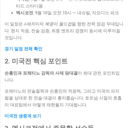
티드 스타디움
멕시코전
: 9월 10일 오전 10시 — 내슈빌, 지오디스 파크
이 일정은
A매치
이자
북중미 월드컵
을 향한 전력 점검 무대입니
다. 현지 적응, 전술 검증, 최종 엔트리 경쟁이 동시에 이루어질
것입니다.
경기 일정 전체 확인
2. 미국전 핵심 포인트
손흥민과 포체티노 감독의 사제 맞대결
이 최대 관전 포인트입
니다.
포체티노의 전술철학과 손흥민의 적응력, 그리고 미국의 피지
컬을 상대로 한 전술 대결이 흥미롭습니다. 토트넘 시절의 호흡
이 대표팀에서 어떻게 재현될지 기대됩니다.
미국전 생중계 보기